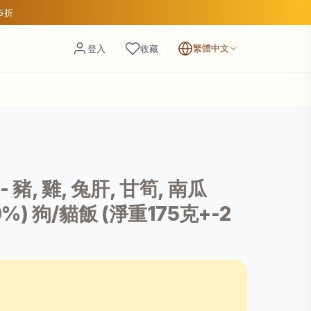
85折
繁體中文
登入
收藏
豬, 雞, 兔肝, 甘筍, 南瓜
0%) 狗/貓飯 (淨重175克+-2