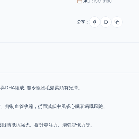
SKU：ISC-0100
分享：
A與DHA組成, 能令寵物毛髮柔順有光澤。
謝、抑制血管收縮，從而減低中風或心臟衰竭嘅風險。
護眼睛抵抗強光、提升專注力、增強記憶力等。