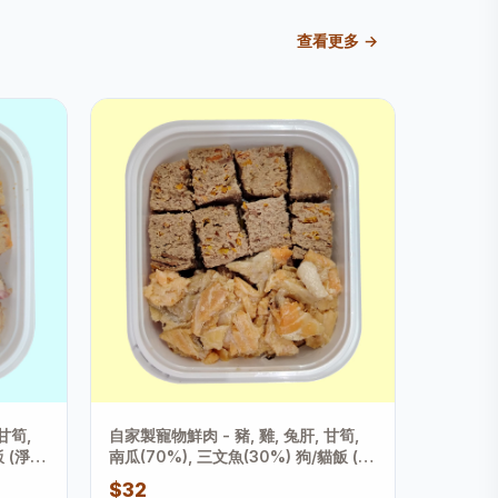
查看更多 →
甘筍,
自家製寵物鮮肉 - 豬, 雞, 兔肝, 甘筍,
飯 (淨重
南瓜(70%), 三文魚(30%) 狗/貓飯 (淨
重175克+-2克)
$32