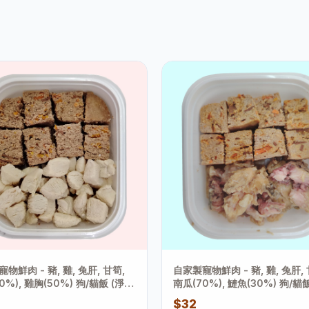
物鮮肉 - 豬, 雞, 兔肝, 甘筍,
自家製寵物鮮肉 - 豬, 雞, 兔肝, 
0%), 雞胸(50%) 狗/貓飯 (淨重
南瓜(70%), 鰱魚(30%) 狗/貓
+-2克)
175克+-2克)
$32