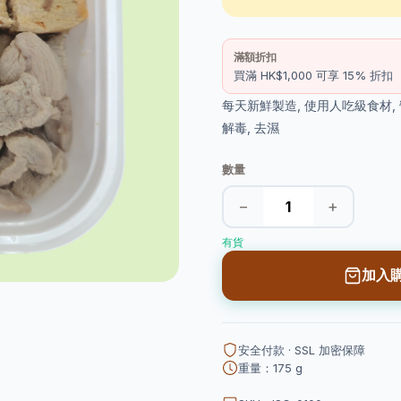
滿額折扣
買滿 HK$1,000 可享 15% 折扣
每天新鮮製造, 使用人吃級食材, 營
解毒, 去濕
數量
−
+
有貨
加入
安全付款 · SSL 加密保障
重量：175 g