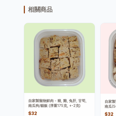
相關商品
自家製寵物鮮肉 - 豬, 雞, 兔肝, 甘筍,
自家製寵
南瓜狗/貓飯 (淨重175克, +-2克)
南瓜(5
175克
$32
$32