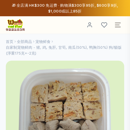
🎁 全店满 HK$300 免运费 · 购物满$300享95折, $600享9折,
$1,000或以上85折
首页
全部商品
宠物鲜食
自家制宠物鲜肉 - 猪, 鸡, 兔肝, 甘筍, 南瓜(50%), 鸭胸(50%) 狗/貓饭
(淨重175克+-2克)