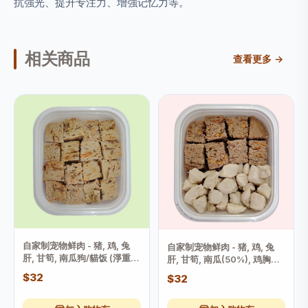
抗強光、提升专注力、增強记忆力等。
相关商品
查看更多 →
自家制宠物鲜肉 - 猪, 鸡, 兔
自家制宠物鲜肉 - 猪, 鸡, 兔
肝, 甘筍, 南瓜狗/貓饭 (淨重
肝, 甘筍, 南瓜(50%), 鸡胸
175克, +-2克)
(50%) 狗/貓饭 (淨重175克
$32
$32
+-2克)