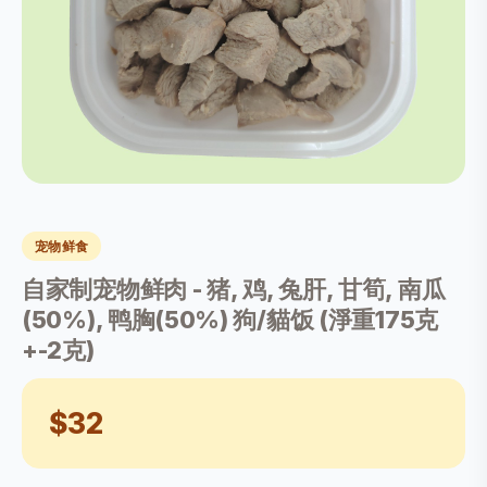
宠物鲜食
自家制宠物鲜肉 - 猪, 鸡, 兔肝, 甘筍, 南瓜
(50%), 鸭胸(50%) 狗/貓饭 (淨重175克
+-2克)
$32