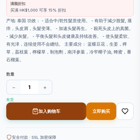
满额折扣
买满 HK$1,000 可享 15% 折扣
产地: 泰国 功效： - 适合中/乾性髮质使用。 - 有助于減少脫髮, 瘙
痒，头皮屑，头髮变薄。 - 加速头髮再生。 - 殺死头皮上的真菌。
- 減少灰髮。 - 平衡头髮和头皮健康及持续改善。 - 使头髮柔软、
有光泽，连续使用不会纏结。 主要成分： 蓝蝶豆花，生姜，稗
草，荔枝葉，檸檬草，制泡劑，南洋参葉，冷窄椰子油, 蜂蜜，番
石榴葉。
数量
−
+
有货
加入购物车
立即购买
安全付款 · SSL 加密保障