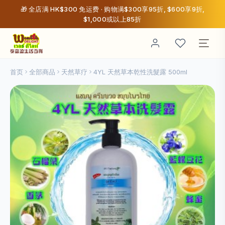
🎁 全店满 HK$300 免运费 · 购物满$300享95折, $600享9折,
$1,000或以上85折
首页
全部商品
天然草疗
4YL 天然草本乾性洗髮露 500ml