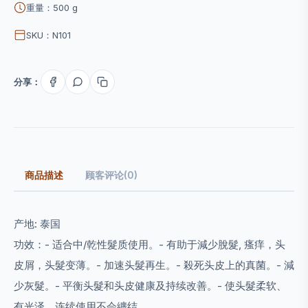
重量：500 g
SKU：N101
分享：
商品描述
顾客评论(0)
产地: 泰国
功效：
- 适合中/乾性髮质使用。
- 有助于減少脫髮, 瘙痒，头
皮屑，头髮变薄。
- 加速头髮再生。
- 殺死头皮上的真菌。
- 減
少灰髮。
- 平衡头髮和头皮健康及持续改善。
- 使头髮柔软、
有光泽，连续使用不会纏结。