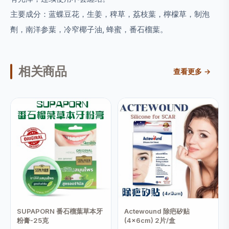
主要成分：
蓝蝶豆花，生姜，稗草，荔枝葉，檸檬草，制泡
劑，南洋参葉，冷窄椰子油, 蜂蜜，番石榴葉。
相关商品
查看更多 →
SUPAPORN 番石榴葉草本牙
Actewound 除疤矽贴
粉膏-25克
(4x6cm) 2片/盒