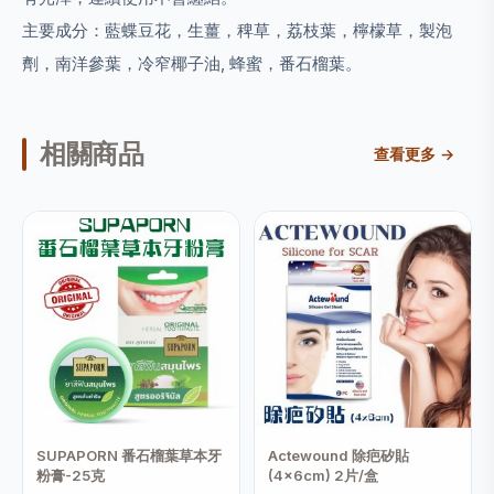
主要成分：
藍蝶豆花，生薑，稗草，荔枝葉，檸檬草，製泡
劑，南洋參葉，冷窄椰子油, 蜂蜜，番石榴葉。
相關商品
查看更多 →
SUPAPORN 番石榴葉草本牙
Actewound 除疤矽貼
粉膏-25克
(4x6cm) 2片/盒