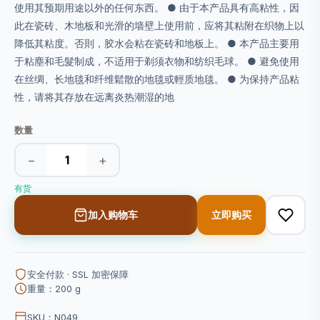
使用其预期用途以外的任何东西。 ● 由于本产品具有高粘性，因
此在瓷砖、木地板和光滑的墙壁上使用前，应将其粘附在织物上以
降低其粘度。否則，胶水会粘在瓷砖和地板上。 ● 本产品主要用
于粘塵和毛髮制成，不适用于剃须衣物和纺织毛球。 ● 避免使用
在丝绸、长地毯和纤维鬆散的地毯或輕质地毯。 ● 为保持产品粘
性，请将其存放在远离炎热潮湿的地
数量
−
+
有货
加入购物车
立即购买
安全付款 · SSL 加密保障
重量：200 g
SKU：N049