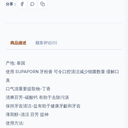
分享：
商品描述
顾客评论(0)
产地: 泰国
使用 SUPAPORN 牙粉膏 可令口腔清洁減少细菌数量 缓解口
臭
口气清重要提取物-丁香
清爽芬芳-碳酸钙 有助于去除污漬
保持牙齿清洁-盐有助于健康牙齦和牙齿
薄荷醇-清涼 芬芳 提神
使用方法: