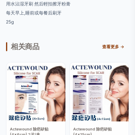
用水沾湿牙刷 然后輕拍擦牙粉膏
每天早上,睡前或每餐后刷牙
25g
相关商品
查看更多 →
Actewound 除疤矽贴
Actewound 除疤矽贴
(4x6cm) 2片/盒
(4x15cm)