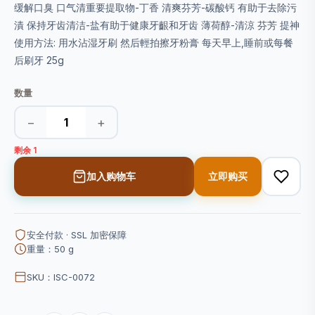
缓解口臭 口气清重要提取物-丁香 清爽芬芳-碳酸钙 有助于去除污
漬 保持牙齿清洁-盐有助于健康牙齦和牙齿 薄荷醇-清涼 芬芳 提神
使用方法: 用水沾湿牙刷 然后輕拍擦牙粉膏 每天早上,睡前或每餐
后刷牙 25g
数量
−
+
剩余 1
加入购物车
立即购买
安全付款 · SSL 加密保障
重量：50 g
SKU：ISC-0072