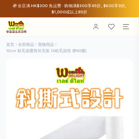
🎁 全店满 HK$300 免运费 · 购物满$300享95折, $600享9折,
$1,000或以上85折
首页
全部商品
宠物用品
10cm 粘毛滾塵筒补充装 (4粘毛滾筒 @60撕)