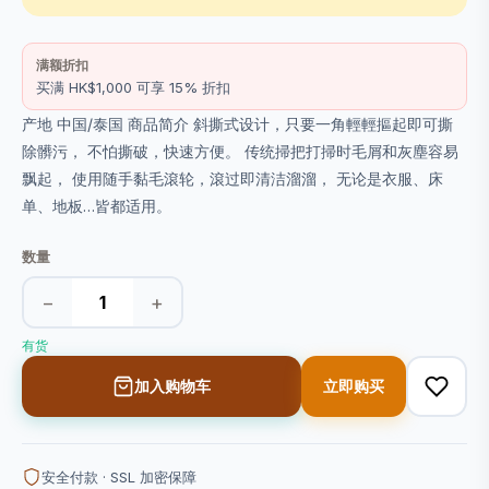
满额折扣
买满 HK$1,000 可享 15% 折扣
产地 中国/泰国 商品简介 斜撕式设计，只要一角輕輕摳起即可撕
除髒污， 不怕撕破，快速方便。 传统掃把打掃时毛屑和灰塵容易
飘起， 使用随手黏毛滾轮，滾过即清洁溜溜， 无论是衣服、床
单、地板…皆都适用。
数量
−
+
有货
加入购物车
立即购买
安全付款 · SSL 加密保障