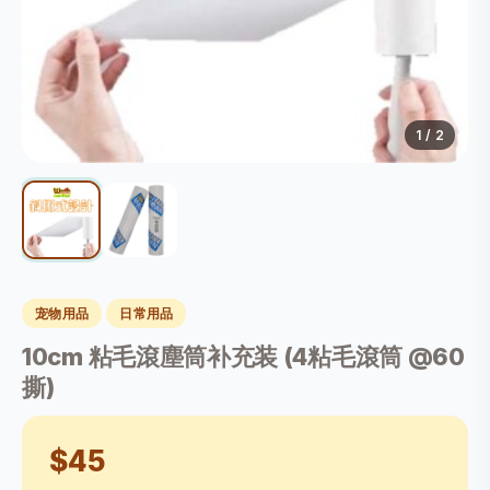
1
/ 2
宠物用品
日常用品
10cm 粘毛滾塵筒补充装 (4粘毛滾筒 @60
撕)
$45