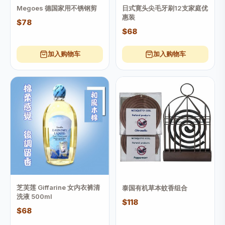
Megoes 德国家用不锈钢剪
日式寛头尖毛牙刷12支家庭优
惠装
$78
$68
加入购物车
加入购物车
芝芙莲 Giffarine 女内衣裤清
泰国有机草本蚊香组合
洗液 500ml
$118
$68