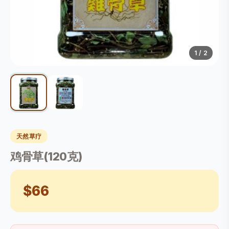
1
/ 2
天然草疗
鸡骨草(120克)
$66