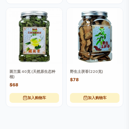
斑兰葉 40克 (天然原生态种
野生土茯苓(220克)
植)
$78
$68
加入购物车
加入购物车