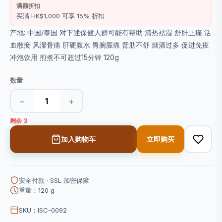
满额折扣
买满 HK$1,000 可享 15% 折扣
产地: 中国/泰国 对下述保健人群可能有帮助 清热袪湿 舒肝止痛 活
血散瘀 风湿骨痛 肝硬腹水 胃腕脤痛 脅肋不舒 烟酒过多 促进免疫
冲泡饮用 煎煮不可超过15分钟 120g
数量
−
+
剩余 3
加入购物车
立即购买
安全付款 · SSL 加密保障
重量：120 g
SKU：ISC-0092