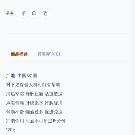
分享：
商品描述
顾客评论(0)
产地: 中国/泰国
对下述保健人群可能有帮助
清热袪湿 舒肝止痛 活血散瘀
风湿骨痛 肝硬腹水 胃腕脤痛
脅肋不舒 烟酒过多 促进免疫
冲泡饮用 煎煮不可超过15分钟
120g