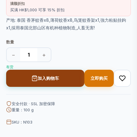
满额折扣
买满 HK$1,000 可享 15% 折扣
产地: 泰国 香茅蚊香x8,薄荷蚊香x8,鸟笼蚊香架x1,強力粘贴挂鉤
x1,採用泰国北部山区有机种植物制造,人畜无害!
数量
−
+
有货
加入购物车
立即购买
安全付款 · SSL 加密保障
重量：100 g
SKU：N103