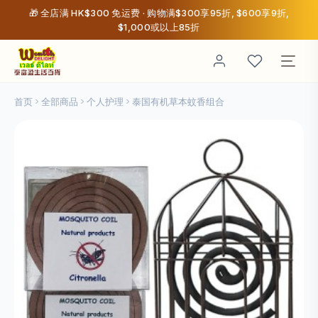
🎁 全店满 HK$300 免运费 · 购物满$300享95折, $600享9折,
$1,000或以上85折
首页
全部商品
个人护理
泰国有机草本蚊香组合