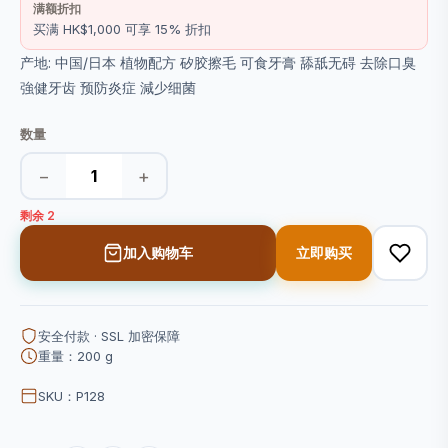
满额折扣
买满 HK$1,000 可享 15% 折扣
产地: 中国/日本 植物配方 矽胶擦毛 可食牙膏 舔舐无碍 去除口臭
強健牙齿 预防炎症 減少细菌
数量
−
+
剩余 2
加入购物车
立即购买
安全付款 · SSL 加密保障
重量：200 g
SKU：P128