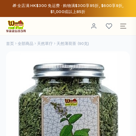
🎁 全店满 HK$300 免运费 · 购物满$300享95折, $600享9折,
$1,000或以上85折
首页
全部商品
天然草疗
天然薄荷茶 (90克)