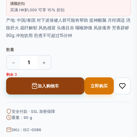
满额折扣
买满 HK$1,000 可享 15% 折扣
产地: 中国/泰国 对下述保健人群可能有帮助 提神醒脑 月经调适 消
除肝火 疏盰解郁 风热感冒 头痛目赤 咽喉肿痛 风疹瘙养 芳香辟秽
90g 冲泡饮用 煎煮不可超过15分钟
数量
−
+
剩余 3
加入购物车
立即购买
安全付款 · SSL 加密保障
重量：90 g
SKU：ISC-0086