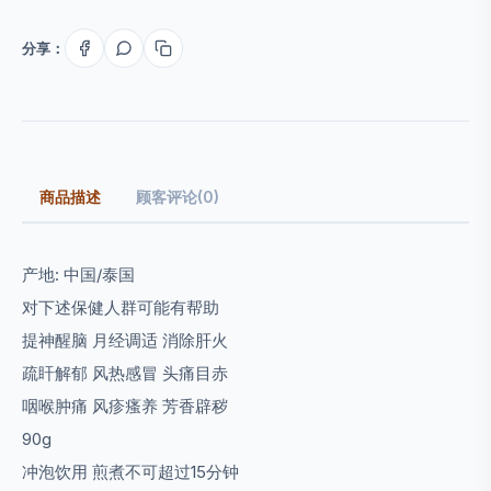
分享：
商品描述
顾客评论(0)
产地: 中国/泰国
对下述保健人群可能有帮助
提神醒脑 月经调适 消除肝火
疏盰解郁 风热感冒 头痛目赤
咽喉肿痛 风疹瘙养 芳香辟秽
90g
冲泡饮用 煎煮不可超过15分钟