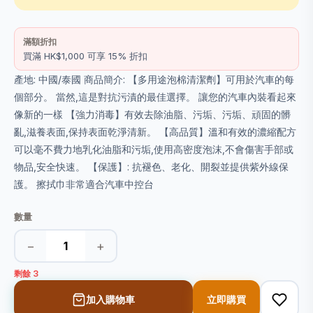
滿額折扣
買滿 HK$1,000 可享 15% 折扣
產地: 中國/泰國 商品簡介: 【多用途泡棉清潔劑】可用於汽車的每
個部分。 當然,這是對抗污漬的最佳選擇。 讓您的汽車內裝看起來
像新的一樣 【強力消毒】有效去除油脂、污垢、污垢、頑固的髒
亂,滋養表面,保持表面乾淨清新。 【高品質】溫和有效的濃縮配方
可以毫不費力地乳化油脂和污垢,使用高密度泡沫,不會傷害手部或
物品,安全快速。 【保護】: 抗褪色、老化、開裂並提供紫外線保
護。 擦拭巾非常適合汽車中控台
數量
−
+
剩餘 3
加入購物車
立即購買