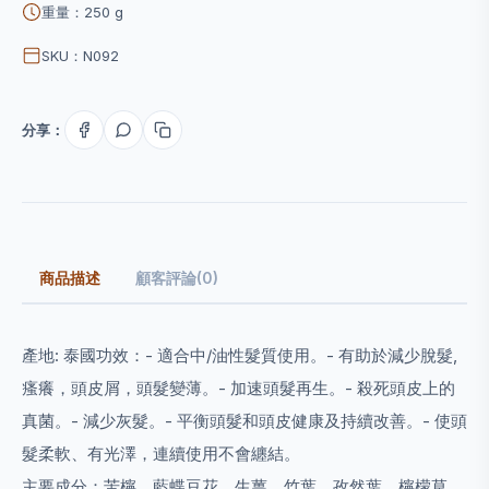
重量：250 g
SKU：N092
分享：
商品描述
顧客評論(0)
產地: 泰國
功效：
- 適合中/油性髮質使用。
- 有助於減少脫髮,
瘙癢，頭皮屑，頭髮變薄。
- 加速頭髮再生。
- 殺死頭皮上的
真菌。
- 減少灰髮。
- 平衡頭髮和頭皮健康及持續改善。
- 使頭
髮柔軟、有光澤，連續使用不會纏結。
主要成分：
苦檸，藍蝶豆花，生薑，竹葉，孜然葉，檸檬草，