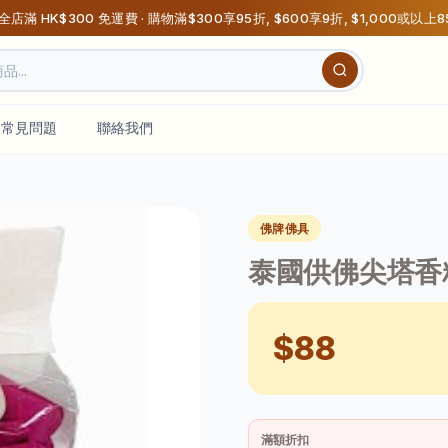
 全店滿 HK$300 免運費 · 購物滿$300享95折, $600享9折, $1,000或以上
常見問題
聯絡我們
佛牌佛具
泰國供佛尖塔香粒
$88
滿額折扣