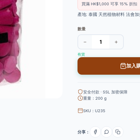
買滿 HK$1,000 可享 15% 折扣
產地: 泰國 天然植物材料 法會
數量
−
+
有貨
加入
安全付款 · SSL 加密保障
重量：200 g
SKU：U235
分享：