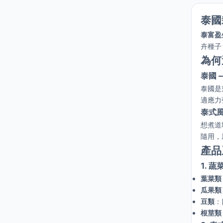
泰國
泰富盈生
卉種子
為何
泰國 
泰國是
適應力
泰式
想煮道
隨用，
產品
1. 
葉菜類
瓜果類
豆類
：
根莖類