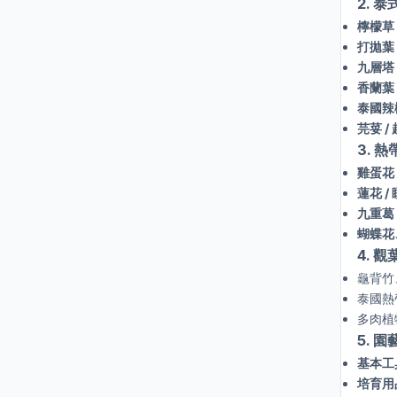
2. 
檸檬草（
打拋葉（
九層塔 
香蘭葉
泰國辣
芫荽 /
3. 
雞蛋花（
蓮花 /
九重葛 
蝴蝶花
4. 觀
龜背竹
泰國熱
多肉植
5. 
基本工
培育用