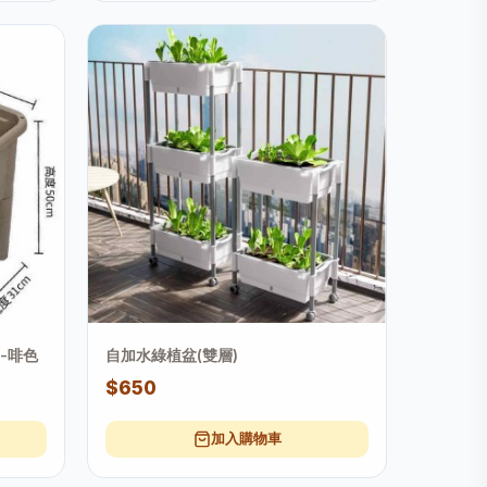
量-啡色
自加水綠植盆(雙層)
$650
加入購物車