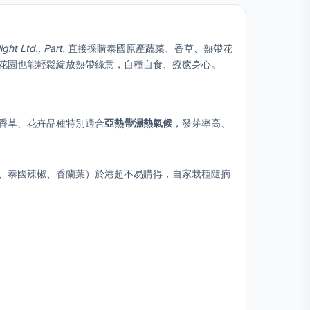
ght Ltd., Part.
直接採購泰國原產蔬菜、香草、熱帶花
花園也能輕鬆綻放熱帶綠意，自種自食、療癒身心。
香草、花卉品種特別適合
亞熱帶濕熱氣候
，發芽率高、
、泰國辣椒、香蘭葉）於港超不易購得，自家栽種隨摘