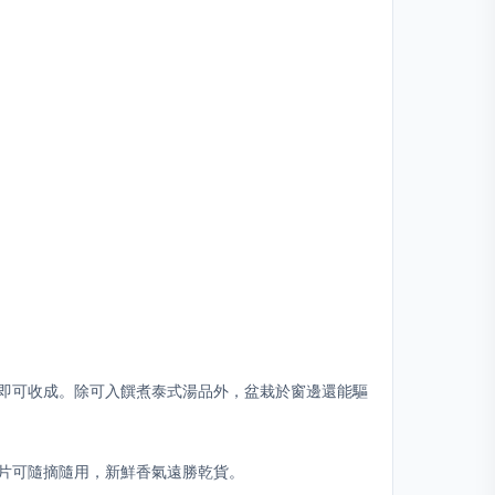
月即可收成。除可入饌煮泰式湯品外，盆栽於窗邊還能驅
片可隨摘隨用，新鮮香氣遠勝乾貨。