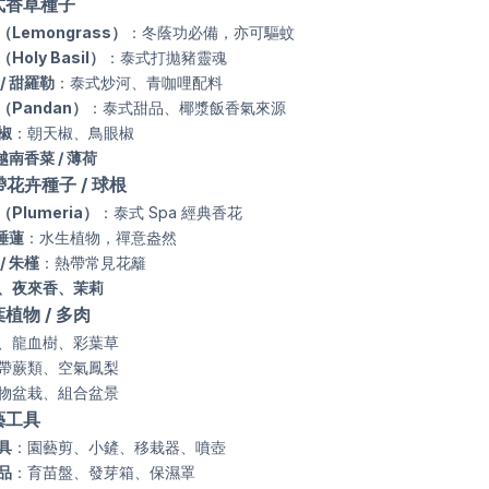
泰式香草種子
Lemongrass）
：冬蔭功必備，亦可驅蚊
Holy Basil）
：泰式打拋豬靈魂
/ 甜羅勒
：泰式炒河、青咖哩配料
（Pandan）
：泰式甜品、椰漿飯香氣來源
椒
：朝天椒、鳥眼椒
 越南香菜 / 薄荷
熱帶花卉種子 / 球根
Plumeria）
：泰式 Spa 經典香花
 睡蓮
：水生植物，禪意盎然
/ 朱槿
：熱帶常見花籬
、夜來香、茉莉
葉植物 / 多肉
、龍血樹、彩葉草
帶蕨類、空氣鳳梨
物盆栽、組合盆景
園藝工具
具
：園藝剪、小鏟、移栽器、噴壺
品
：育苗盤、發芽箱、保濕罩