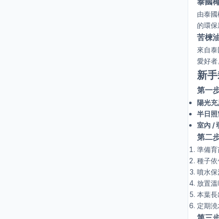
泰國
由泰國
的環保
苦楝油
來自泰
愛好者
新手
第一
陽光充
半日照
室內 /
第二
準備育
種子依
噴水保
放置溫
本葉長
定期澆
第三