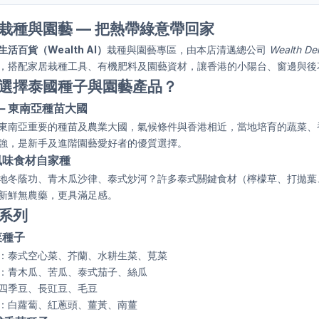
栽種與園藝 ― 把熱帶綠意帶回家
活百貨（Wealth AI）
栽種與園藝專區，由本店清邁總公司
Wealth Deli
，搭配家居栽種工具、有機肥料及園藝資材，讓香港的小陽台、窗邊與後
選擇泰國種子與園藝產品？
― 東南亞種苗大國
東南亞重要的種苗及農業大國，氣候條件與香港相近，當地培育的蔬菜、
強，是新手及進階園藝愛好者的優質選擇。
風味食材自家種
地冬蔭功、青木瓜沙律、泰式炒河？許多泰式關鍵食材（檸檬草、打拋葉
新鮮無農藥，更具滿足感。
系列
蔬菜種子
：泰式空心菜、芥蘭、水耕生菜、莧菜
：青木瓜、苦瓜、泰式茄子、絲瓜
四季豆、長豇豆、毛豆
：白蘿蔔、紅蔥頭、薑黃、南薑