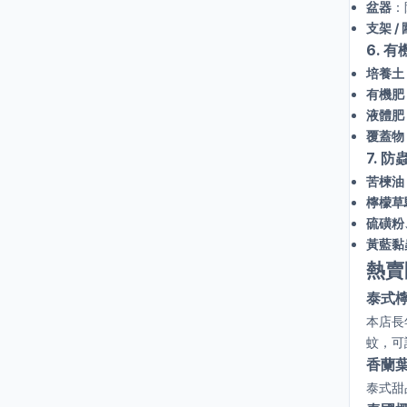
盆器
：
支架 /
6. 有
培養土 
有機肥
液體肥
覆蓋物
7. 防
苦楝油（
檸檬草
硫磺粉
黃藍黏
熱賣
泰式
本店長
蚊，可
香蘭葉
泰式甜