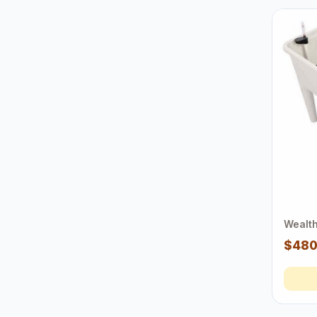
Weal
$48