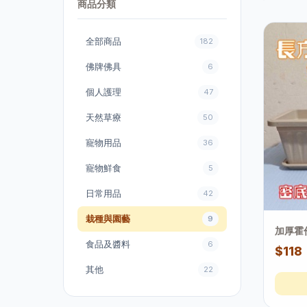
商品分類
全部商品
182
佛牌佛具
6
個人護理
47
天然草療
50
寵物用品
36
寵物鮮食
5
日常用品
42
栽種與園藝
9
加厚霍倫
食品及醬料
6
$118
其他
22