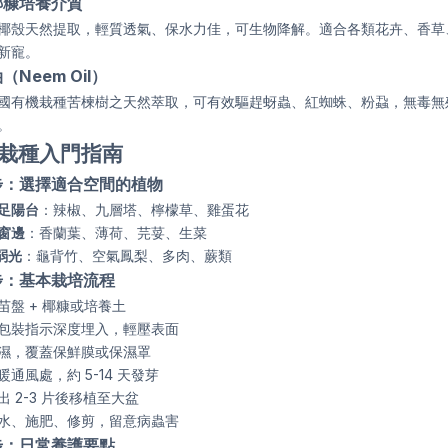
椰糠培養介質
椰殼天然提取，輕質透氣、保水力佳，可生物降解。適合各類花卉、香草
新寵。
（Neem Oil）
國有機栽種苦楝樹之天然萃取，可有效驅趕蚜蟲、紅蜘蛛、粉蝨，無毒無
。
栽種入門指南
步：選擇適合空間的植物
足陽台
：辣椒、九層塔、檸檬草、雞蛋花
窗邊
：香蘭葉、薄荷、芫荽、生菜
 弱光
：龜背竹、空氣鳳梨、多肉、蕨類
步：基本栽培流程
苗盤 + 椰糠或培養土
包裝指示深度埋入，輕壓表面
濕，覆蓋保鮮膜或保濕罩
暖通風處，約 5-14 天發芽
出 2-3 片後移植至大盆
水、施肥、修剪，留意病蟲害
步：日常養護要點