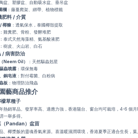
陶盆、塑膠盆、自動吸水盆、垂吊盆
 圍欄
：藤蔓爬架、綁帶、植物標籤
機肥料 / 介質
/ 椰糠
：透氣保水，泰國椰殼提取
：雞糞肥、骨粉、發酵堆肥
：泰式天然海藻精、氨基酸液肥
：樹皮、火山岩、白石
蟲 / 病害防治
Neem Oil）
：天然驅蟲剋星
驅蟲噴霧
：環保無毒
、銅皂液
：對付霉菌、白粉病
蟲板
：物理防治飛蟲
園藝商品推介
檸檬草種子
年熱銷單品。發芽率高、適應力強，香港陽台、窗台均可栽培，4-6 個
謂一舉多得。
（Pandan）盆苗
品、椰漿飯的靈魂香氣來源。喜溫暖濕潤環境，香港夏季正適合生長，葉